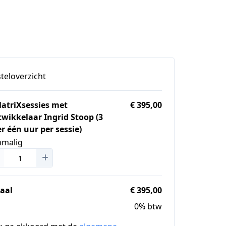
teloverzicht
MatriXsessies met
€ 395,00
wikkelaar Ingrid Stoop (3
r één uur per sessie)
nmalig
aal
€ 395,00
0% btw