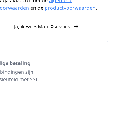
k ga akkoord met de
algemene
voorwaarden
en de
productvoorwaarden
.
Ja, ik wil 3 MatriXsessies
lige betaling
bindingen zijn
sleuteld met SSL.