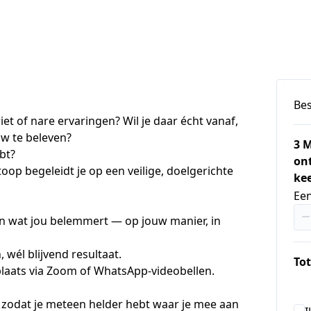
Bes
riet of nare ervaringen? Wil je daar écht vanaf, 
uw te beleven?
3 
bt?
ont
op begeleidt je op een veilige, doelgerichte 
kee
Ee
aan wat jou belemmert — op jouw manier, in 
wél blijvend resultaat.
Tot
plaats via Zoom of WhatsApp-videobellen.  
, zodat je meteen helder hebt waar je mee aan 