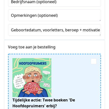
Bedrijfsnaam (optioneel)
+1
Opmerkingen (optioneel)
Geboortedatum, voorletters, beroep + motivatie
Voeg toe aan je bestelling
Tijdelijke actie: Twee boeken 'De
Hoofdopruimers' erbij?